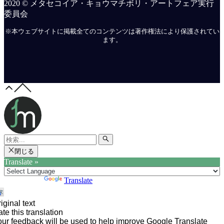
2020 © メタセコイア・キョウマチボリ・アートフェア実行
委員会
※本ウェブサイトに掲載全てのコンテンツは著作権法により保護されてい
ます。
閉じる
Translate »
Powered by
Translate
iginal text
te this translation
ur feedback will be used to help improve Google Translate