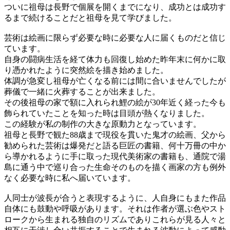
ついに祖母は長野で個展を開くまでになり、成功とは成功す
るまで続けることだと祖母を見て学びました。
芸術は絵画に限らず必要な時に必要な人に届くものだと信じ
ています。
自身の闘病生活を経て体力も回復し始めた昨年末に何かに取
り憑かれたように突然絵を描き始めました。
体調が急変し祖母が亡くなる前には間に合いませんでしたが
葬儀で一緒に火葬することが出来ました。
その後祖母の家で額に入れられ鯉の絵が30年近く経った今も
飾られていたことを知った時は目頭が熱くなりました。
この経験が私の制作の大きな原動力となっています。
祖母と長野で観た88歳まで現役を貫いた鬼才の絵画、父から
勧められた芸術は爆発だと語る巨匠の書籍、何十万冊の中か
ら導かれるように手に取った現代美術家の書籍も、通院で湯
島に通う中で巡り合った生命そのものを描く画家の方も例外
なく必要な時に私へ届いています。
人同士が波長が合うと表現するように、人自身にもまた作品
自体にも鼓動や呼吸があります。それは作者が選ぶ色やスト
ロークから生まれる独自のリズムでありこれらが見る人々と