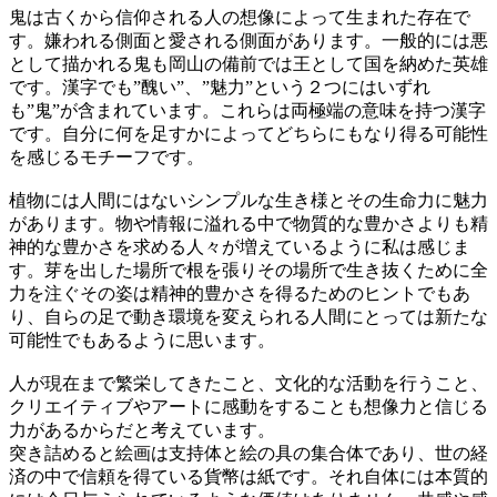
鬼は古くから信仰される人の想像によって生まれた存在で
す。嫌われる側面と愛される側面があります。一般的には悪
として描かれる鬼も岡山の備前では王として国を納めた英雄
です。漢字でも”醜い”、”魅力”という２つにはいずれ
も”鬼”が含まれています。これらは両極端の意味を持つ漢字
です。自分に何を足すかによってどちらにもなり得る可能性
を感じるモチーフです。
植物には人間にはないシンプルな生き様とその生命力に魅力
があります。物や情報に溢れる中で物質的な豊かさよりも精
神的な豊かさを求める人々が増えているように私は感じま
す。芽を出した場所で根を張りその場所で生き抜くために全
力を注ぐその姿は精神的豊かさを得るためのヒントでもあ
り、自らの足で動き環境を変えられる人間にとっては新たな
可能性でもあるように思います。
人が現在まで繁栄してきたこと、文化的な活動を行うこと、
クリエイティブやアートに感動をすることも想像力と信じる
力があるからだと考えています。
突き詰めると絵画は支持体と絵の具の集合体であり、世の経
済の中で信頼を得ている貨幣は紙です。それ自体には本質的