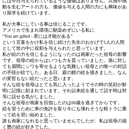
には今日与えられているような価値はありません。共感や感
動を生むアートの力も、価値を与える人間の力にも興味があ
り探求を続けています。
私が大事にしている事は信じることです。
アメリカで生まれ環境に馴染めずにいる私に
“You are gifted - 君には才能がある”
という言葉をかけ私を信じ続けた先生のおかげで1人の人間
として世の中に役割を与えられたと思っています。
私が絵の力を信じるようになったのは画家だった祖母の影響
です。祖母の絵からはいつも力を貰っていました。孫に対し
ても眉間にシワを寄せるような気難しい祖母との唯一の対話
の手段が絵でした。ある日、庭の鯉の絵を描きました。なん
の変哲もない絵だったと思います。
そんな絵を祖母はとても気に入ったようでその時の笑顔が鮮
明に記憶に刻まれています。それ以来絵を通して話す時は対
等に話せる気がしました。
そんな祖母が画家を目指したのは60歳を過ぎてからです。
絵を習うために車の免許を取り今にも壊れそうな軽トラに乗
って絵を習い始めました。
誰も画家になれると思っていませんでしたが、私は祖母の描
く蟹の絵が好きでした。