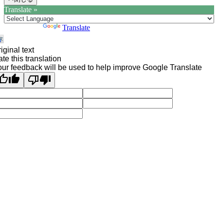
Translate »
Powered by
Translate
iginal text
te this translation
ur feedback will be used to help improve Google Translate