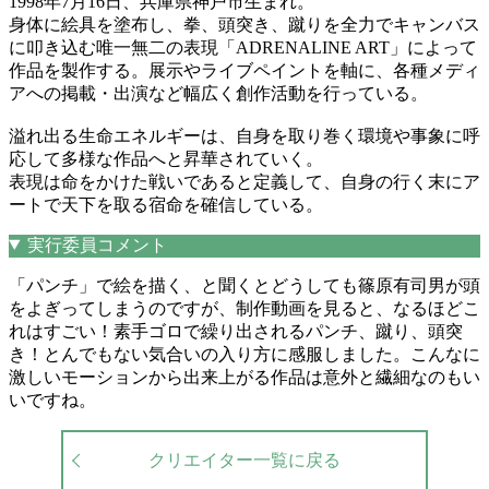
1998年7月16日、兵庫県神戸市生まれ。
身体に絵具を塗布し、拳、頭突き、蹴りを全力でキャンバス
に叩き込む唯一無二の表現「ADRENALINE ART」によって
作品を製作する。展示やライブペイントを軸に、各種メディ
アへの掲載・出演など幅広く創作活動を行っている。
溢れ出る生命エネルギーは、自身を取り巻く環境や事象に呼
応して多様な作品へと昇華されていく。
表現は命をかけた戦いであると定義して、自身の行く末にア
ートで天下を取る宿命を確信している。
実行委員コメント
「パンチ」で絵を描く、と聞くとどうしても篠原有司男が頭
をよぎってしまうのですが、制作動画を見ると、なるほどこ
れはすごい！素手ゴロで繰り出されるパンチ、蹴り、頭突
き！とんでもない気合いの入り方に感服しました。こんなに
激しいモーションから出来上がる作品は意外と繊細なのもい
いですね。
クリエイター一覧に戻る