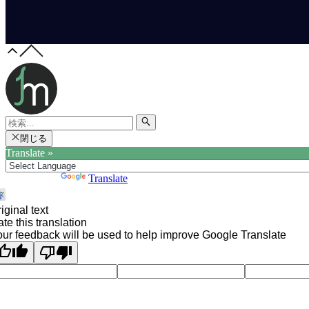
閉じる
Translate »
Powered by
Translate
iginal text
te this translation
ur feedback will be used to help improve Google Translate