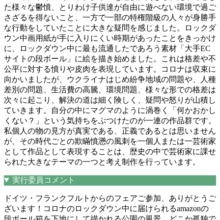
た様々な鬱憤、とりわけ子供達が自由に遊べない環境で過ご
さざるを得ないこと、一方で一部の特権階級の人々が身勝手
な行動をしていたことに大きな疑問を感じました。ロックダ
ウン中画用紙が手に入りにくい時期があったことをきっかけ
に、ロックダウン中に最も流通したであろう素材「大手EC
サイトの段ボール」に絵を描き始めました。これは格差や不
公平に対する憤りや皮肉を表現しています。コロナは収束に
向かいましたが、ウクライナはじめ紛争地域の問題や、人種
差別の問題、生活費の高騰、環境問題、様々な形での格差は
次々に起こり、解決の道は細く険しく、疑問や怒りが山積し
ていきます。自分の中にマグマのように渦巻く「何かおかし
くない？」という気持ちをぶつけたのが一連の作品群です。
私個人の物の見方が真実である、正義であるとは思いません
が、その時代ごとの欺瞞憤懣の風刺を一個人または一芸術家
として作品として表現することは、歴史の中で芸術家に課せ
られた大きなテーマの一つと考え制作を行っています。
実行委員コメント
ドイツ・フランクフルトからのフェアご参加、ありがとうご
ざいます！コロナのロックダウン中に届けられるamazonの
段ボール箱を下地にして描かれる公園の風景。どこか孤独で