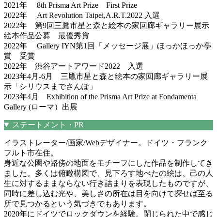
2021年 8th Prisma Art Prize First Prize
2022年 Art Revolution Taipei,A.R.T.2022 入選
2022年 第9回三鷹市星と森と絵本の家回廊ギャラリー展示
絵本作品公募 最優秀賞
2022年 Gallery IYN第1回「メッセージ展」ほっかほっか亭
賞 受賞
2022年 渋谷アートアワード2022 入選
2023年4月-6月 三鷹市星と森と絵本の家回廊ギャラリー展
示「シリウスまでさんぽ」
2023年4月 Exhibition of the Prisma Art Prize at Fondamenta
Gallery (ローマ）出展
ステートメント・PR
イラストレーター/画家/Webデザイナー。ドイツ・フランク
フルト市在住。
身近な公園や路傍の地面をモチーフにした作品を制作してき
ました。多くは俯瞰構図で、見下ろす地べたの絵は、己の人
生に対するままならない行き詰まりを表現したものですが、
同時に差し込む光や、美しさの所在は目を向けて探せば至る
所で見つかるという気づきでもあります。
2020年にドイツでロックダウンを経験。閉じられた中で感じ