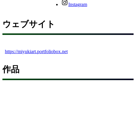
Instagram
ウェブサイト
https://miyukiart.portfoliobox.net
作品