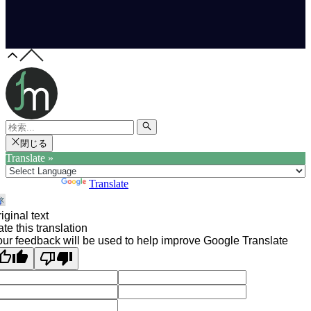
閉じる
Translate »
Powered by
Translate
iginal text
te this translation
ur feedback will be used to help improve Google Translate