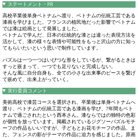
ステートメント・PR
高校卒業後単身ベトナムへ渡り、ベトナムの伝統工芸である
漆画を学びました。フランスの植民地だった影響でベトナム
では漆は絵画として発展しました。
ベトナムで学んだ、日本の伝統的な漆とは違った表現方法を
活かして、漆の様々な表情や可能性をもっと沢山の方に知っ
てもらいたいという思いで制作しています。
パズルは一つ一つはいびつな形をしているが、繋がるときは
すっと嵌まって、一つでも足りないと完成しない。
そんな風に自分自身も、全ての小さな出来事のピースを繋げ
て嵌めて、出来上がっていく。
実行委員コメント
美術高校で漆芸コースを選択され、卒業後は単身ベトナムへ
渡り、ベトナムの伝統工芸である漆画を学び、7年間もベト
ナムで過ごされたという西本さん。漆ならではの独特の色彩
が個性を放っています。掲載されているジグソーパズルモチ
ーフの作品もいいですが、子どもとお花モチーフの作品、ま
た、フェンスの影がテーマの作品に迫力を感じました。原画