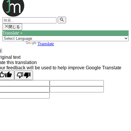
閉じる
Translate »
Powered by
Translate
iginal text
te this translation
ur feedback will be used to help improve Google Translate