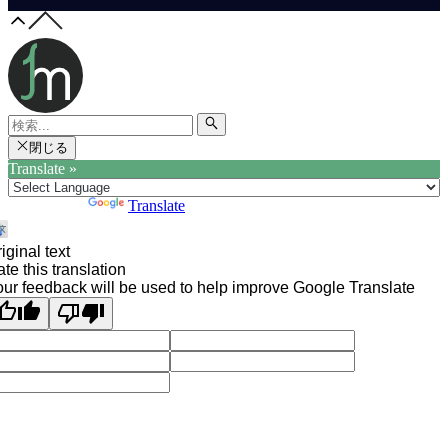
閉じる
Translate »
Powered by
Translate
iginal text
te this translation
ur feedback will be used to help improve Google Translate