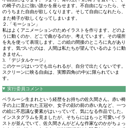
の椅子の上に強い誰かを座らせます。不自由になったら、そ
のうちまた自由が欲しくなります。そして自由になれたら、
また椅子が欲しくなってしまいます。
２.「モーション」
私はよくアニメーションのためイラストを作ります。どのよ
うに動くのか、どこで曲がるのか、考えています。その場所
を丸を使って表現します。この絵の間接のところに丸があり
ます。気づいたのは、人間は私たちが望んでいるのように動
きません。
3. 「デジタルケージ」
このケージはいつでも出られるが、自分で出たくないです。
スクリーンに映る自由は、実際四角(の中)に限られていま
す。
実行委員コメント
ベラルーシ生まれという経歴をお持ちの佐久間さん。赤い椅
子の上に置かれた王冠や、女子の顔の前の赤い丸など、一つ
の絵に不思議な要素がはいっていて、気になる作品でした。
インスタグラムを見ましたが、そちらにはもっと可愛いイラ
ストが並んでいて、佐久間さんがどんな作家なのかがちょっ