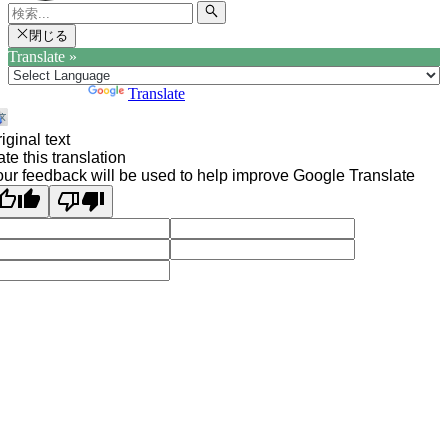
閉じる
Translate »
Powered by
Translate
iginal text
te this translation
ur feedback will be used to help improve Google Translate