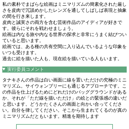
私の素朴でまばらな絵画はミニマリズムの簡素化された厳し
さを皮肉で冗談めかしたレンズを通してしばしば表現と抽象
の間を行き来します。
皮肉と誠実さの両方を含む芸術作品のアイディアが好きで
す。彼らにそれを戦わせましょう。
絵画は内なる旅や内なる世界の探求と非常にうまく結びつい
ていると思います。
絵画では、ある種の共有空間に入り込んでいるような印象を
いつも受けます。
過去に絵を描いた人も、現在絵を描いている人もいます。
実行委員コメント
タナキさんの作品は白い画面に線を置いただけの究極のミニ
マリズム。サイウォンブリーにも通じるアプローチです。こ
の作品を仕上げるためにどれだけのバッググラウンドがある
か、それが「ただ線を描いただけ」の絵との緊張感の違いだ
と思います。どうかたくさんの画面と向かい合ってくださ
い。自分を律してください。そこから生まれてくるのが真の
ミニマリズムだともいます。精進を期待します