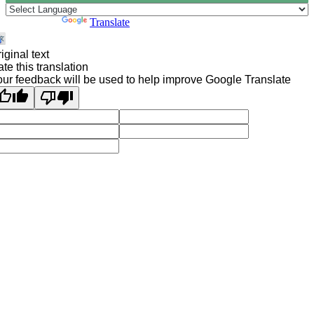
Powered by
Translate
iginal text
te this translation
ur feedback will be used to help improve Google Translate