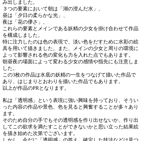
み出しました。
３つの要素において朝は「湖の澄んだ水」、
昼は「夕日の柔らかな光」、
夜は「花の儚さ」、
これらの要素とメインである妖精の少女を掛け合わせて作品
を構成しました。
特に注力したのは色の表現で、淡い色をだすために水彩の絵
具を用いて描きました。また、メインの少女と周りの環境に
よって影響される色の変化も力を入れた点でもあります。
朝昼夜の場面によって変わる少女の感情や指先にも注意しま
した。
この3枚の作品は水底の妖精の一生をつなげて描いた作品で
あり、はじまりとおわりを描いた作品でもあります。
以上が作品のPRとなります。
私は「透明感」という表現に強い興味を持っており、そうい
った内容の作品や景色、色を見ると興奮することが多々あり
ます。
そのため自分の手でもその透明感を作り出せないか、作り出
してこの欲求を満たすことができないかと思い立った結果絵
を描き始めた次第でございます。
しかし、今だに「透明感」の答え、確定した技法などは見つ