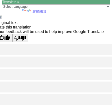
Translate »
Powered by
Translate
iginal text
te this translation
ur feedback will be used to help improve Google Translate