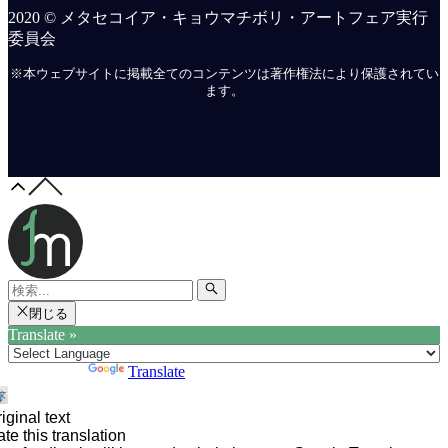
2020 © メタセコイア・キョウマチボリ・アートフェア実行
委員会
※本ウェブサイトに掲載全てのコンテンツは著作権法により保護されてい
ます。
閉じる
Translate »
Powered by
Translate
iginal text
te this translation