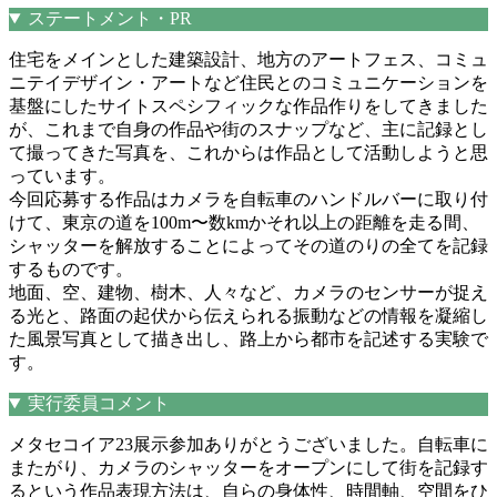
ステートメント・PR
住宅をメインとした建築設計、地方のアートフェス、コミュ
ニテイデザイン・アートなど住民とのコミュニケーションを
基盤にしたサイトスペシフィックな作品作りをしてきました
が、これまで自身の作品や街のスナップなど、主に記録とし
て撮ってきた写真を、これからは作品として活動しようと思
っています。
今回応募する作品はカメラを自転車のハンドルバーに取り付
けて、東京の道を100m〜数kmかそれ以上の距離を走る間、
シャッターを解放することによってその道のりの全てを記録
するものです。
地面、空、建物、樹木、人々など、カメラのセンサーが捉え
る光と、路面の起伏から伝えられる振動などの情報を凝縮し
た風景写真として描き出し、路上から都市を記述する実験で
す。
実行委員コメント
メタセコイア23展示参加ありがとうございました。自転車に
またがり、カメラのシャッターをオープンにして街を記録す
るという作品表現方法は、自らの身体性、時間軸、空間をひ