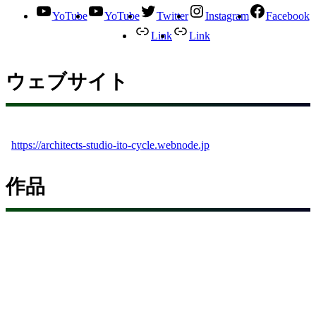
YoTube
YoTube
Twitter
Instagram
Facebook
Link
Link
ウェブサイト
https://architects-studio-ito-cycle.webnode.jp
作品