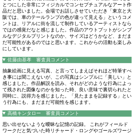
とつにした非常にフィジカルでコンセプチュアルなアート作
品だと思いました。会場でお話しさせていただき「東京と大
阪では、車のテールランプの色が違って見える」というコメ
ントは、リアルに街を流して制作しているアーティストなら
ではの感覚だなと感じました。作品のアウトプットがシンプ
ルなデジタルプリントなのか、サイズはどうかなど、まだま
だ可能性があるのではと思います。これからの活動も楽しみ
にしています。
佐藤由基孝 審査員コメント
抽象絵画に見える写真、と言ってしまえばそれほど特筆すべ
き事には聞こえないが、この写真はシンプルに「美しい」と
感じました。作品解説を読み、それがどのような行為によっ
て残された図像なのかを知った時、良い意味で裏切られたと
同時に、説得力を感じました。「見たままを記録する」とい
う行為にも、まだまだ可能性を感じます。
高橋キンタロー 審査員コメント
思い出せないような曖昧な記憶の記録。 これがフィールド
ワークだと気づいた時リチャード・ロングやゴールズワージ