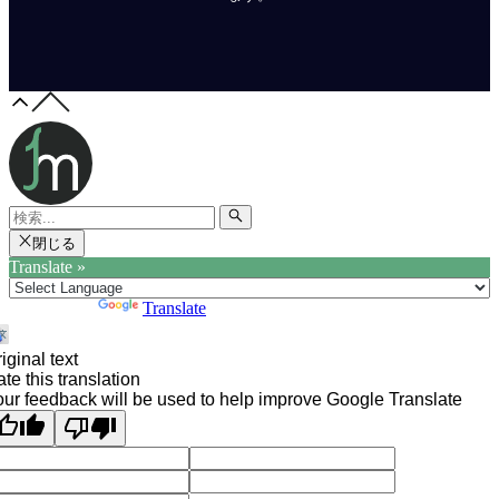
閉じる
Translate »
Powered by
Translate
iginal text
te this translation
ur feedback will be used to help improve Google Translate