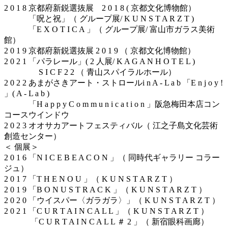
2 0 1 8 京都府新鋭選抜展 2 0 1 8 ( 京都文化博物館）
「呪と祝」（ グループ展/ K U N S T A R Z T )
「E X O T I C A 」（ グループ展/ 富山市ガラス美術
館）
2 0 1 9 京都府新鋭選抜展 2 0 1 9 （ 京都文化博物館）
2 0 2 1 「パラレール」( 2 人展/ K A G A N H O T E L )
S I C F 2 2 （ 青山スパイラルホール）
2 0 2 2 あまがさきアート・ストロールi n A - L a b 「E n j o y !
」( A - L a b )
「H a p p y C o m m u n i c a t i o n 」阪急梅田本店コン
コースウインドウ
2 0 2 3 オオサカアートフェスティバル（ 江之子島文化芸術
創造センター）
＜ 個展＞
2 0 1 6 「N I C E B E A C O N 」（ 同時代ギャラリー コラー
ジュ）
2 0 1 7 「T H E N O U 」（ K U N S T A R Z T ）
2 0 1 9 「B O N U S T R A C K 」（ K U N S T A R Z T ）
2 0 2 0 「ウイスパー〈ガラガラ〉」（ K U N S T A R Z T ）
2 0 2 1 「C U R T A I N C A L L 」（ K U N S T A R Z T ）
「C U R T A I N C A L L ＃ 2 」（ 新宿眼科画廊）