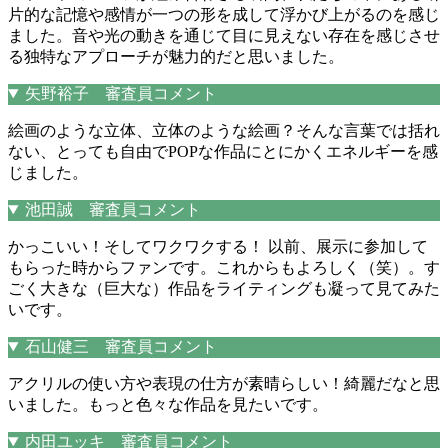
片的な記憶や感情が一つの形を成して浮かび上がるのを感じ
ました。音や光の動きを通じて目に見えない存在を感じさせ
る独特なアプローチが魅力的だと思いました。
矢野裕子 審査員コメント
絵画のような立体、立体のような絵画？そんな言葉では括れ
ない、とっても自由でPOPな作品にとにかくエネルギーを感
じました。
池田誠 審査員コメント
かっこいい！そしてワクワクする！ 以前、展示に参加して
もらった時からファンです。これからもよろしく（笑）。す
ごく大きな（巨大な）作品をライティングも凝って見てみた
いです。
石山健三 審査員コメント
アクリルの使い方や表現の仕方が素晴らしい！綺麗だなと思
いました。もっと色々な作品を見たいです。
内田ユッキ 審査員コメント