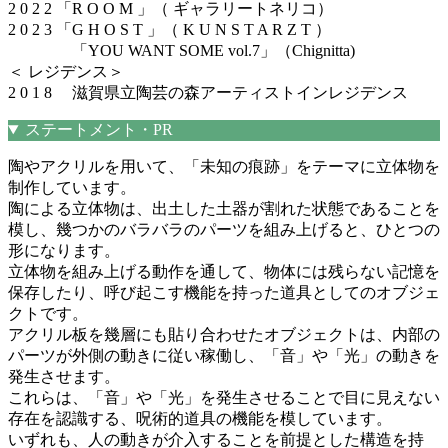
2 0 2 2 「R O O M 」（ ギャラリートネリコ）
2 0 2 3 「G H O S T 」（ K U N S T A R Z T ）
「YOU WANT SOME vol.7」（Chignitta)
＜ レジデンス＞
2 0 1 8 滋賀県立陶芸の森アーティストインレジデンス
ステートメント・PR
陶やアクリルを用いて、「未知の痕跡」をテーマに立体物を
制作しています。
陶による立体物は、出土した土器が割れた状態であることを
模し、幾つかのバラバラのパーツを組み上げると、ひとつの
形になります。
立体物を組み上げる動作を通して、物体には残らない記憶を
保存したり、呼び起こす機能を持った道具としてのオブジェ
クトです。
アクリル板を幾層にも貼り合わせたオブジェクトは、内部の
パーツが外側の動きに従い稼働し、「音」や「光」の動きを
発生させます。
これらは、「音」や「光」を発生させることで目に見えない
存在を認識する、呪術的道具の機能を模しています。
いずれも、人の動きが介入することを前提とした構造を持