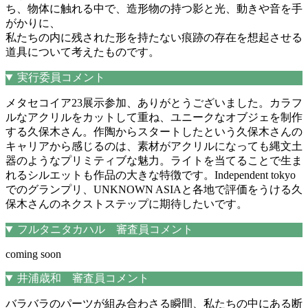
ち、物体に触れる中で、造形物の持つ影と光、動きや音を手
がかりに、
私たちの内に残された形を持たない痕跡の存在を想起させる
道具について考えたものです。
実行委員コメント
メタセコイア23展示参加、ありがとうございました。カラフ
ルなアクリルをカットして重ね、ユニークなオブジェを制作
する久保木さん。作陶からスタートしたという久保木さんの
キャリアから感じるのは、素材がアクリルになっても縄文土
器のようなプリミティブな魅力。ライトを当てることで生ま
れるシルエットも作品の大きな特徴です。Independent tokyo
でのグランプリ、UNKNOWN ASIAと各地で評価をうける久
保木さんのネクストステップに期待したいです。
フルタニタカハル 審査員コメント
coming soon
井浦歳和 審査員コメント
バラバラのパーツが組み合わさる瞬間、私たちの中にある断