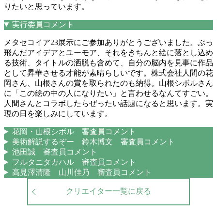
りたいと思っています。
実行委員コメント
メタセコイア23展示にご参加ありがとうございました。ぶっ
飛んだアイデアとユーモア、それをきちんと絵に落とし込め
る技術、タイトルの洒脱も含めて、自分の脳内を見事に作品
として昇華させる才能が素晴らしいです。株式会社人間の花
岡さん、山根さんの賞を取られたのも納得。山根シボルさん
に「この絵の中の人になりたい」と言わせるなんてすごい。
人間さんとコラボしたらぜったい話題になると思います。実
現の日を楽しみにしています。
花岡・山根シボル 審査員コメント
美術解説するぞー 鈴木博文 審査員コメント
池田誠 審査員コメント
フルタニタカハル 審査員コメント
高見澤清隆 山川佳乃 審査員コメント
クリエイター一覧に戻る