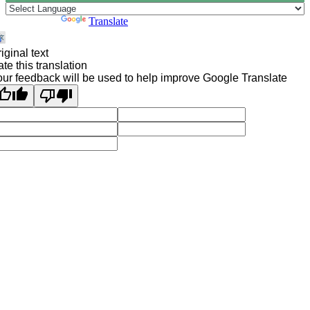
Powered by
Translate
iginal text
te this translation
ur feedback will be used to help improve Google Translate