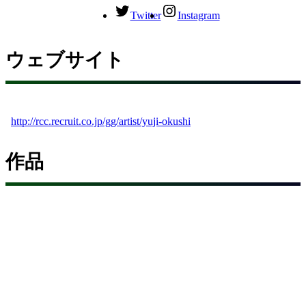
Twitter
Instagram
ウェブサイト
http://rcc.recruit.co.jp/gg/artist/yuji-okushi
作品