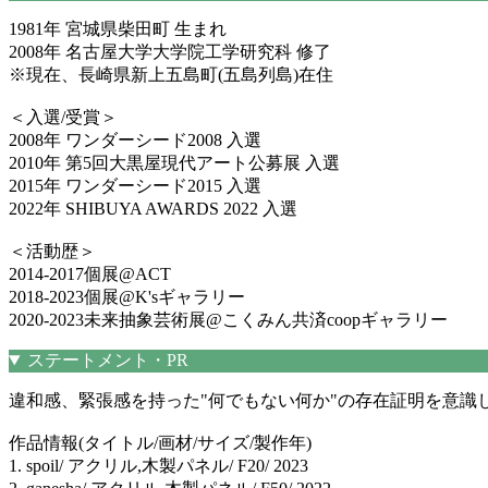
1981年 宮城県柴田町 生まれ
2008年 名古屋大学大学院工学研究科 修了
※現在、長崎県新上五島町(五島列島)在住
＜入選/受賞＞
2008年 ワンダーシード2008 入選
2010年 第5回大黒屋現代アート公募展 入選
2015年 ワンダーシード2015 入選
2022年 SHIBUYA AWARDS 2022 入選
＜活動歴＞
2014-2017個展@ACT
2018-2023個展@K'sギャラリー
2020-2023未来抽象芸術展@こくみん共済coopギャラリー
ステートメント・PR
違和感、緊張感を持った"何でもない何か"の存在証明を意識
作品情報(タイトル/画材/サイズ/製作年)
1. spoil/ アクリル,木製パネル/ F20/ 2023