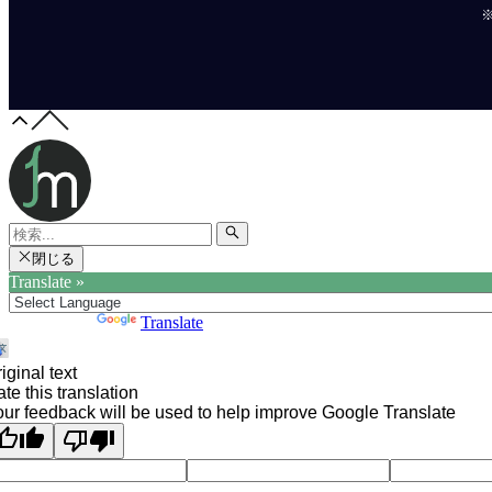
閉じる
Translate »
Powered by
Translate
iginal text
te this translation
ur feedback will be used to help improve Google Translate