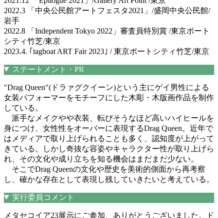
2021.12 「Epilogue 2021」/Gallery Art Point /東京
2022.3 「中央公民館アートフェスタ2021」/盛岡中央公民館/
岩手
2022.8 「Independent Tokyo 2022」審査員特別賞 /東京ポート
シティ竹芝/東京
2023.4. ｢tagboat ART Fair 2023｣ / 東京ポートシティ竹芝/東京
ステートメント・PR
"Drag Queen"(ドラァグクイーン)という主にゲイ男性による
女装パフォーマーをモチーフにした木彫・木版画作品を制作
している。
派手なメイクやや衣装、転びそうなほど高いハイヒールを
身につけ、女性性をオーバーに表現するDrag Queen。近年で
はメディアで取り上げられることも多く、認知度が上がって
きている。しかし奇抜な容姿やキャラクター性が取り上げら
れ、その文化や成り立ちを知る機会はまだまだ少ない。
そこでDrag Queenの文化や歴史を美術的側面から再考察
し、確かな存在として表現し残していきたいと考えている。
実行委員コメント
メタセコイア23展示にご参加、ありがとうございました。ド