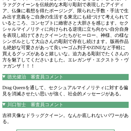
ラァグクイーンを伝統的な木彫り彫刻で表現したアイディ
ア、仏像に着想を得たポージング、限られた手数・手法で生
み出す意義をご自身の生活する東北にも紐づけて考えられて
いるところ、コンセプトに緻密さと大胆さを感じます。セク
シャルマイノリティに向けられる逆境に立ち向かい自分自身
を表現し続けてきたクイーンたちがヒーロー、神様、の様な
シンボルとして大山さんの彫刻で存在し続けます。版画作品
も絶妙な可愛さがあって良い〜ゴム判子やZINEなど手軽に
買えるグッズがあると嬉しいな。迫力ある彫刻でたくさんの
方を魅了してくださいました。エレガンザ・エクストラ・ヴ
ァガンザ！！！
徳光健治 審査員コメント
Drag Queenを通して、セクシュアルマイノリティに対する偏
見を消滅させたい思いが強く、社会的メッセージがある。
川口智士 審査員コメント
吉祥天像なドラッグクイーン。なんか底しれないパワーがあ
る。