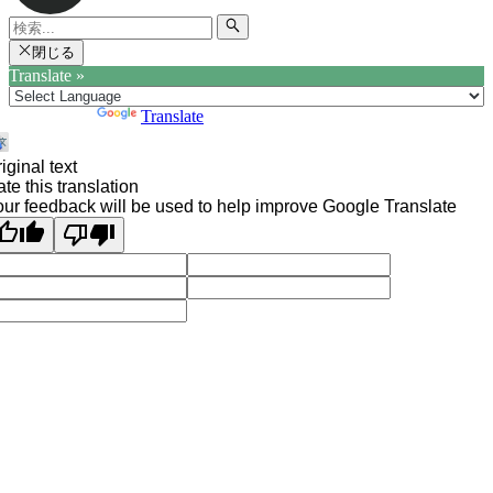
閉じる
Translate »
Powered by
Translate
iginal text
te this translation
ur feedback will be used to help improve Google Translate