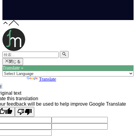
閉じる
Translate »
Powered by
Translate
iginal text
te this translation
ur feedback will be used to help improve Google Translate