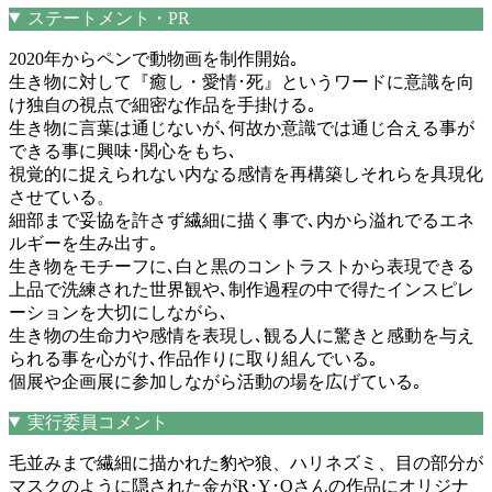
ステートメント・PR
2020年からペンで動物画を制作開始｡
生き物に対して『癒し・愛情･死』というワードに意識を向
け独自の視点で細密な作品を手掛ける｡
生き物に言葉は通じないが､何故か意識では通じ合える事が
できる事に興味･関心をもち､
視覚的に捉えられない内なる感情を再構築しそれらを具現化
させている。
細部まで妥協を許さず繊細に描く事で､内から溢れでるエネ
ルギーを生み出す｡
生き物をモチーフに､白と黒のコントラストから表現できる
上品で洗練された世界観や､制作過程の中で得たインスピレ
ーションを大切にしながら､
生き物の生命力や感情を表現し､観る人に驚きと感動を与え
られる事を心がけ､作品作りに取り組んでいる｡
個展や企画展に参加しながら活動の場を広げている｡
実行委員コメント
毛並みまで繊細に描かれた豹や狼、ハリネズミ、目の部分が
マスクのように隠された金がR･Y･Oさんの作品にオリジナ