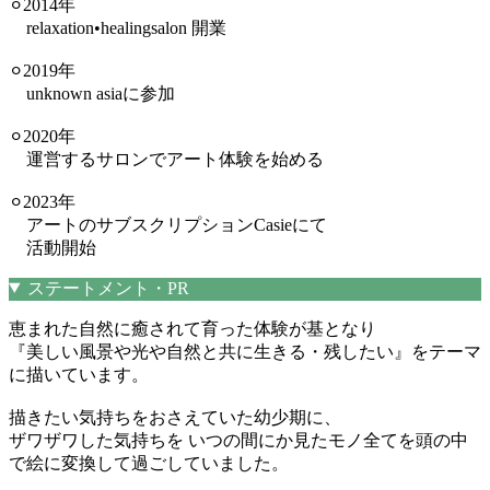
⚪︎2014年
relaxation•healingsalon 開業
⚪︎2019年
unknown asiaに参加
⚪︎2020年
運営するサロンでアート体験を始める
⚪︎2023年
アートのサブスクリプションCasieにて
活動開始
ステートメント・PR
恵まれた自然に癒されて育った体験が基となり
『美しい風景や光や自然と共に生きる・残したい』をテーマ
に描いています。
描きたい気持ちをおさえていた幼少期に、
ザワザワした気持ちを いつの間にか見たモノ全てを頭の中
で絵に変換して過ごしていました。