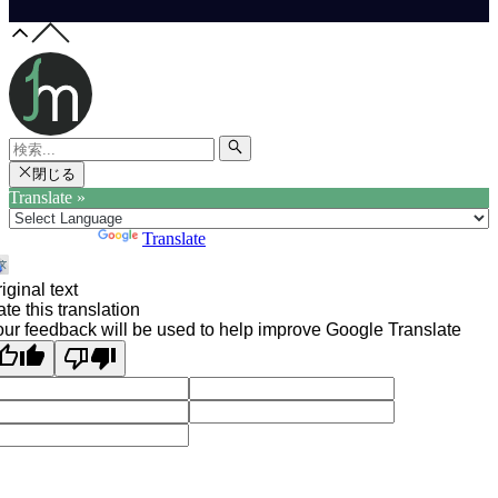
閉じる
Translate »
Powered by
Translate
iginal text
te this translation
ur feedback will be used to help improve Google Translate