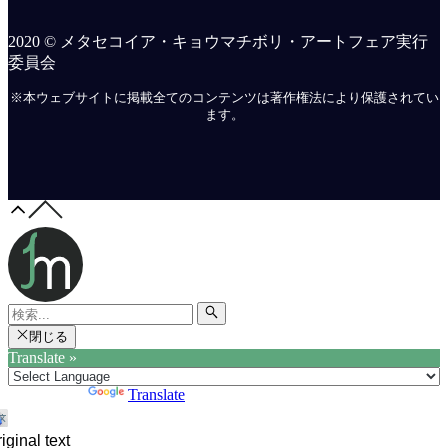
2020 © メタセコイア・キョウマチボリ・アートフェア実行
委員会
※本ウェブサイトに掲載全てのコンテンツは著作権法により保護されてい
ます。
閉じる
Translate »
Powered by
Translate
iginal text