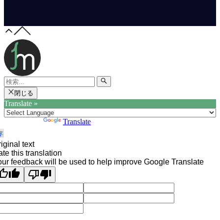
閉じる
Translate »
Powered by
Translate
iginal text
te this translation
ur feedback will be used to help improve Google Translate