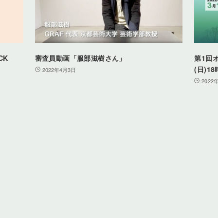
CK
審査員動画「服部滋樹さん」
第1回
(日)1
2022年4月3日
2022