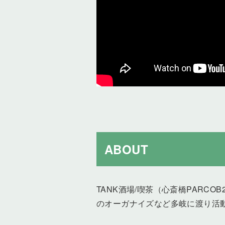
ABOUT
TANK酒場/喫茶（心斎橋PARC
のオーガナイズなど多岐に渡り活