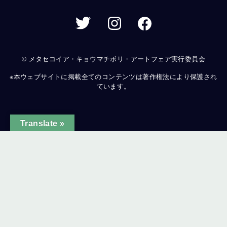
© メタセコイア・キョウマチボリ・アートフェア実行委員会
※本ウェブサイトに掲載全てのコンテンツは著作権法により保護され
ています。
Translate »
ginal text
e this translation
ur feedback will be used to help improve Google Translate