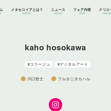
ム
メタセコイアとは？
ニュース
フェア内容
クリエ
E
ABOUT
NEWS
FAIR
CREA
kaho hosokawa
コラージュ
デジタルアート
川口智士
フルタニタカハル
Instagram