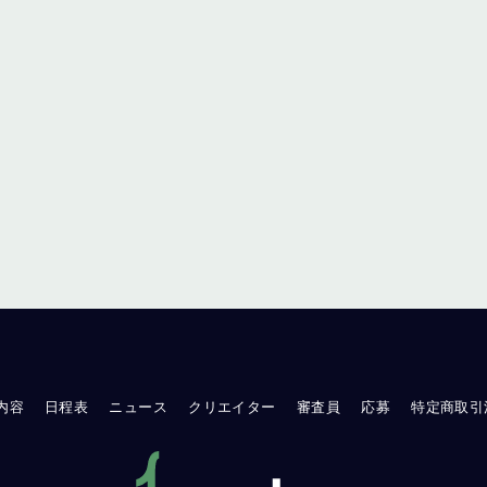
内容
日程表
ニュース
クリエイター
審査員
応募
特定商取引