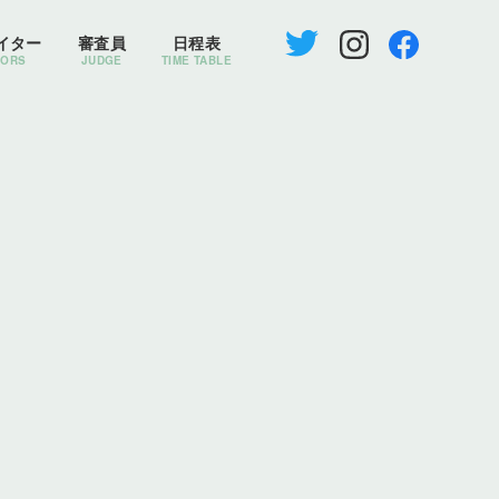
イター
審査員
日程表
TORS
JUDGE
TIME TABLE