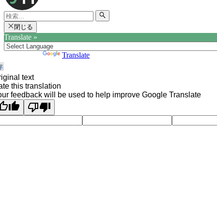
閉じる
Translate »
Powered by
Translate
iginal text
te this translation
ur feedback will be used to help improve Google Translate