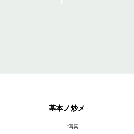
基本ノ炒メ
写真