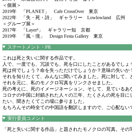
＜個展＞
2019年 「PLANET」 Cafe CrossOver 東京
2022年 「失・死・詩」 ギャラリー Lowlowland 広州
＜グループ展＞
2017年 「Layer³」 ギャラリー知 京都
2019年 「風・境」 Design Festa Gallery 東京
ステートメント・PR
これは死と失いに関する作品です。
人で、一度でも、冗談でも、死を口にしたことがあるでしょ
死は何でしょう？命を失っただけでしょうか？意味の失いか
それを知りたくて、みんなに聞いてみました。死に対して、
それを元に、私のモノクロ写真をリンクさせました。
死の考えに、死のイメージネーション。そして、見ているあ
コロナの中国に封鎖された人々の三年、たくさんの死を目に
たい、聞きたくてこの場に参りました。
もちろんその時全ての中国語を翻訳しますので、ご心配ない
実行委員コメント
「死と失いに関する作品」と題されたモノクロの写真。その