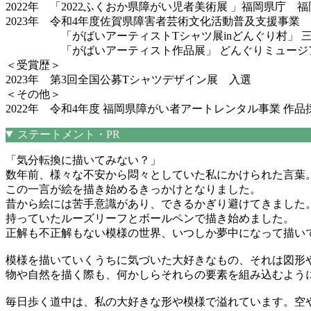
2022年 「2022ふくおか県障がい児者美術展 」福岡県庁 福
2023年 令和4年度佐賀県障害者芸術文化活動普及支援事業 
「がばいアーティストTシャツ展inどんぐり村」 三瀬
「がばいアーティスト作品展」 どんぐりミュージ
＜受賞歴＞
2023年 第3回全国公募Tシャツデザイン展 入選
＜その他＞
2022年 令和4年度 福岡県障がい者アートレンタル事業 
ステートメント・PR
「気分転換に描いてみない？」
数年前、様々な不安から悶々としていた私にかけられた言葉
この一言が絵を描き始めるきっかけとなりました。
昔から絵には苦手意識があり、できるかぎり避けてきました
持っていたルーズリーフとボールペンで描き始めました。
正解も不正解もない模様の世界、いつしか夢中になって描い
模様を描いていくうちに気づいた大好きなもの、それは図形
物や自然を描く際も、何かしらそれらの要素を組み込むよう
毎日歩く道中は、私の大好きな形や模様で溢れています。空