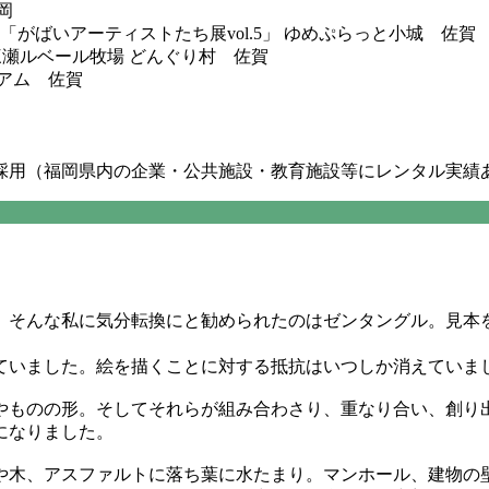
岡
「がばいアーティストたち展vol.5」 ゆめぷらっと小城 佐賀
ルベール牧場 どんぐり村 佐賀
アム 佐賀
作品採用（福岡県内の企業・公共施設・教育施設等にレンタル実績
。
。そんな私に気分転換にと勧められたのはゼンタングル。見本
ていました。絵を描くことに対する抵抗はいつしか消えていま
やものの形。そしてそれらが組み合わさり、重なり合い、創り
になりました。
や木、アスファルトに落ち葉に水たまり。マンホール、建物の