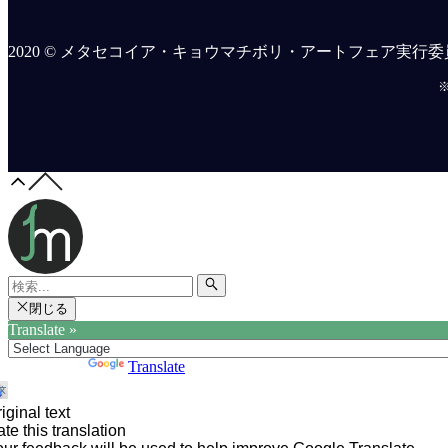
2020 © メタセコイア・キョウマチボリ・アートフェア実行委
閉じる
Translate »
Powered by
Translate
iginal text
te this translation