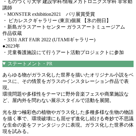
・ものつくり大学 建設学科/情報メカトロニクス学科 非常勤
講師
・MONSTER exhibition2021 パリ展賞受賞
・ ピカレスクギャラリー (東京)個展 【氷の朔日】
・新島ガラスアートセンター ガラスアートミュージアム
作品収蔵
・3331 ART FAIR 2022 (UTAMIギャラリー)
●2023年
・児童養護施設にて行うアート活動プロジェクトに参加
ステートメント・PR
あらゆる物がガラス化した世界を描いたオリジナル小説をベ
ースに、その情景をガラスのインスタレーション作品で表
現。
環境問題や多様性をテーマに野外音楽フェスや商業施設な
ど、屋内外を問わない展示スタイルで活動を展開。
光を放つ極彩色の植物やガラス化した多種多様な生物の物語
を描く事で、環境破壊にも屈せず進化し続ける奇妙で不思議
な生命の姿をファンタジックに表現。ガラス化した世界の体
現を試みる。