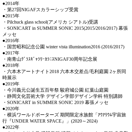
●2014年
・第27回NIGAFスカラーシップ受賞
●2015年
・Pilchuck glass school(アメリカ シアトル)受講
・SONICART in SUMMER SONIC 2015(2015/2016/2017) 幕張
メッセ
●2016年
・国営昭和記念公園 winter vista illumination2016 (2016/2017)
●2017年
・南青山ｸﾞﾗｽｷﾞｬﾗﾘｰｶﾗﾆｽNIGAF30周年記念展
●2018年
・六本木アートナイト2018 六本木交差点/毛利庭園 2ヶ所同
時展示
●2019年
・今川義元公誕生五百年祭 駿府城公園 紅葉山庭園
・静岡文化芸術大学 デザイン学部デザイン学科 特別講師
・SONICART in SUMMER SONIC 2019 幕張メッセ
●2020年
・横浜ワールドポーターズ 期間限定水族館「ｱｳｱﾘｳﾑ宇宙旅
行『UNDER WATER SPACE』」(2020～2024)
●2022年