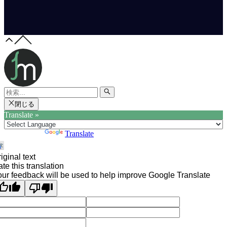
閉じる
Translate »
Powered by
Translate
iginal text
te this translation
ur feedback will be used to help improve Google Translate