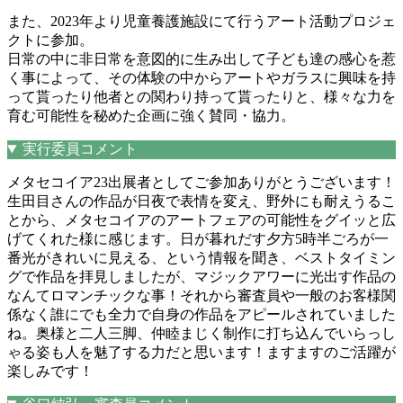
また、2023年より児童養護施設にて行うアート活動プロジェ
クトに参加。
日常の中に非日常を意図的に生み出して子ども達の感心を惹
く事によって、その体験の中からアートやガラスに興味を持
って貰ったり他者との関わり持って貰ったりと、様々な力を
育む可能性を秘めた企画に強く賛同・協力。
実行委員コメント
メタセコイア23出展者としてご参加ありがとうございます！
生田目さんの作品が日夜で表情を変え、野外にも耐えうるこ
とから、メタセコイアのアートフェアの可能性をグイッと広
げてくれた様に感じます。日が暮れだす夕方5時半ごろが一
番光がきれいに見える、という情報を聞き、ベストタイミン
グで作品を拝見しましたが、マジックアワーに光出す作品の
なんてロマンチックな事！それから審査員や一般のお客様関
係なく誰にでも全力で自身の作品をアピールされていました
ね。奥様と二人三脚、仲睦まじく制作に打ち込んでいらっし
ゃる姿も人を魅了する力だと思います！ますますのご活躍が
楽しみです！