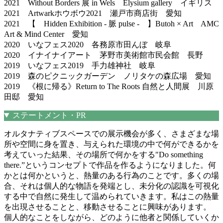
2021 Without Borders 展 in Wels Elysium gallery イギリス
2021 Artwarkホウボウ2021 瀬戸市商店街 愛知
2021 【 Hidden Exhibition - 脈 pulse - 】Butoh × Art AMC
Art & Mind Center 愛知
2020 いなフェス2020 各務原市田んぼ 岐阜
2020 イナイナイアート 茅野市美術館市民会館 長野
2019 いなフェス2019 手力雄神社 岐阜
2019 森のピクニックガーデン ノリタケの森広場 愛知
2019 《根に帰る》Return to The Roots 自然と人間展 川原
田邸 愛知
ステートメント・PR
オルタナティブスペースでの展示機会が多く、さまざまな場
所や空間に身を置き、与えられた環境の中で何ができるかを
考えていった結果、その場所で何かをする"Do something
there.”というコンセプトで作品を作るようになりました。何
かとは何かというと、熱量のある行為のことです。多くの場
合、それは個人的な物語を発端とし、未分化の認識を可視化
する中で自然に発生して温められていきます。私はこの熱量
を出現させることと、移動させることに興味があります。
個人的なことをしながら、どのように他者と関係していくか