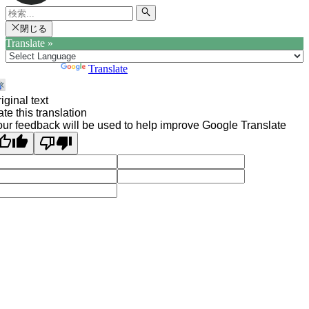
閉じる
Translate »
Powered by
Translate
iginal text
te this translation
ur feedback will be used to help improve Google Translate