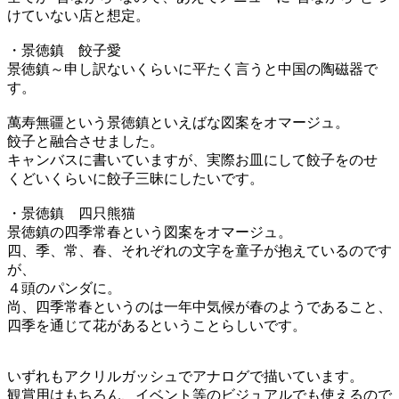
けていない店と想定。
・景徳鎮 餃子愛
景徳鎮～申し訳ないくらいに平たく言うと中国の陶磁器で
す。
萬寿無疆という景徳鎮といえばな図案をオマージュ。
餃子と融合させました。
キャンバスに書いていますが、実際お皿にして餃子をのせ
くどいくらいに餃子三昧にしたいです。
・景徳鎮 四只熊猫
景徳鎮の四季常春という図案をオマージュ。
四、季、常、春、それぞれの文字を童子が抱えているのです
が、
４頭のパンダに。
尚、四季常春というのは一年中気候が春のようであること、
四季を通じて花があるということらしいです。
いずれもアクリルガッシュでアナログで描いています。
観賞用はもちろん、イベント等のビジュアルでも使えるので