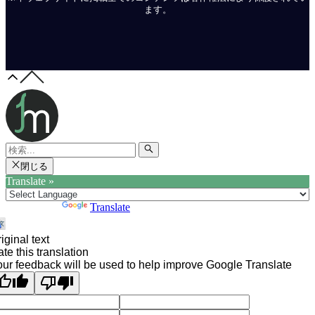
ます。
閉じる
Translate »
Powered by
Translate
iginal text
te this translation
ur feedback will be used to help improve Google Translate