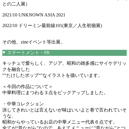
との二人展）
2021/10 UNKNOWN ASIA 2021
2022/10 ドリーミン最前線101(東京／人生初個展)
その他、zineイベント等出展。
ステートメント・PR
キッチュで愛らしく、アジア、昭和の雑多感にサイケデリッ
クを融合した
“”たけしたポップ“”なイラストを描いています。
＜今回の作品について＞
中華料理にまつわる３点をピックアップしました。
・中華コレクション
決してきれいとは言えないが味はいいよと巷で言われていそ
うな、
昭和からやっているお店の中華メニュー代表６点です。
全てが“昔ながら”なので、あえてメニューに”昔ながら”とつ