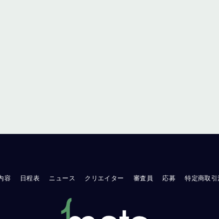
内容
日程表
ニュース
クリエイター
審査員
応募
特定商取引