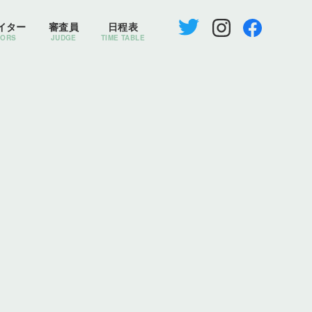
イター
審査員
日程表
TORS
JUDGE
TIME TABLE