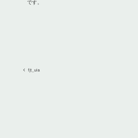
です。
fjt_uia