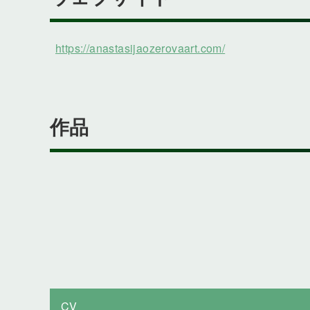
https://anastasijaozerovaart.com/
作品
CV