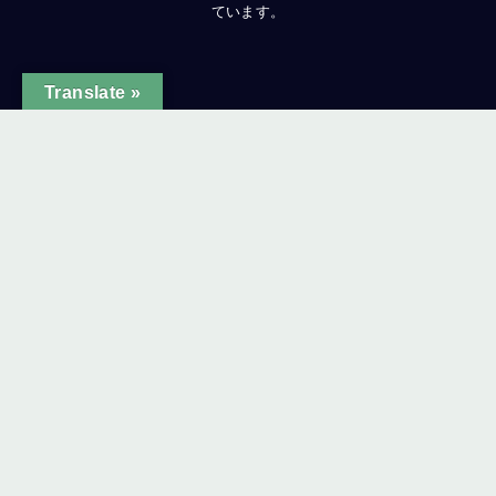
ています。
Translate »
ginal text
e this translation
ur feedback will be used to help improve Google Translate