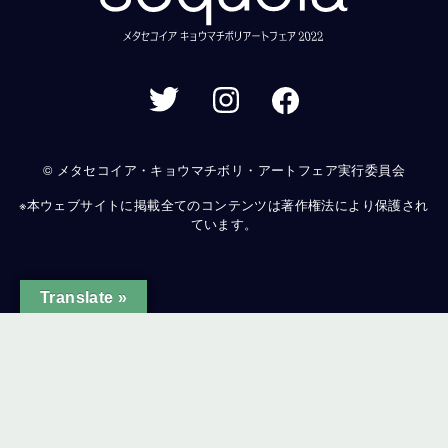
© メタセコイア・キョウマチボリ・アートフェア実行委員会
※本ウェブサイトに掲載全てのコンテンツは著作権法により保護され
ています。
Translate »
ginal text
e this translation
ur feedback will be used to help improve Google Translate