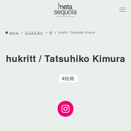
ホーム
クリエイター
H
hukritt / Tatsuhiko Kimura
hukritt / Tatsuhiko Kimura
絵画
Instagram