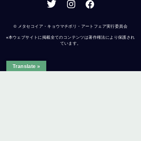
© メタセコイア・キョウマチボリ・アートフェア実行委員会
※本ウェブサイトに掲載全てのコンテンツは著作権法により保護され
ています。
Translate »
ginal text
e this translation
ur feedback will be used to help improve Google Translate