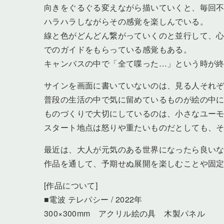
向きをぐるぐる変えながら描いていくと、毎回
ハラハラしながらその感覚を楽しんでいる。
線と色がどんどん繋がっていくのと並行して、
でのガイドをもらっている感覚もある。
キャンバスの中で「全て喋った…」という時が
サインを画面に書いていないのは、見る人それ
普段の生活の中で気に留めているものが絵の中
ものづくりで大切にしているのは、小さなユー
スタート地点は怒りや重たいものだとしても、
最近は、大人が元気のある世界になったら良い
作品を通して、予期せぬ展開を楽しむことや固
[作品について]
■電波 テレパシー / 2022年
300×300mm アクリル絵の具 木製パネル