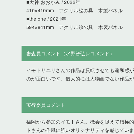
■大神 おおかみ / 2022年
410×410mm アクリル絵の具 木製パネル
■the one / 2021年
594×841mm アクリル絵の具 木製パネル
審査員コメント（水野智弘レコメンド）
イモトサユリさんの作品は反転させても違和感が
のが面白いです。個人的には人物画でない作品
実行委員コメント
福岡から参加のイモトさん。機会を捉えて積極
トさんの作風に強いオリジナリティを感じてい