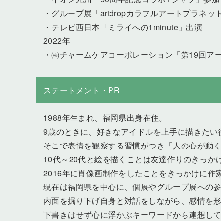
・グループ展「artdropカラフルアートプラネ
・テレビ西日本「ミライへの1minute」出演
2022年
・㈱チャームケアコーポレーション「第19回ア
ステートメント・PR
1988年生まれ、福岡県出身在住。
9歳のときに、好きなアイドルを上手に描きたい
そこで表情を観察する習慣がつき「人の心が動
10代～20代と絵を描くことは友達作りのきっ
2016年に肖像画制作をしたことをきっかけに作
現在は福岡県を中心に、個展やグループ展への
内面を掘り下げ自身と対話をしながら、感情を
下書きはせず心に浮かぶキーワードから連想し