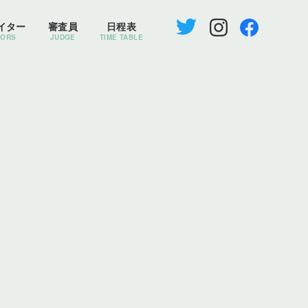
イター
審査員
日程表
TORS
JUDGE
TIME TABLE