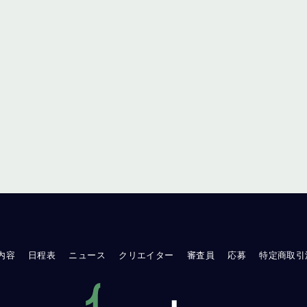
内容
日程表
ニュース
クリエイター
審査員
応募
特定商取引