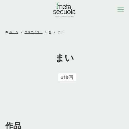
ホーム
クリエイター
M
まい
まい
絵画
作品