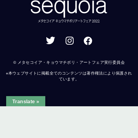
© メタセコイア・キョウマチボリ・アートフェア実行委員会
※本ウェブサイトに掲載全てのコンテンツは著作権法により保護され
ています。
Translate »
ginal text
e this translation
ur feedback will be used to help improve Google Translate