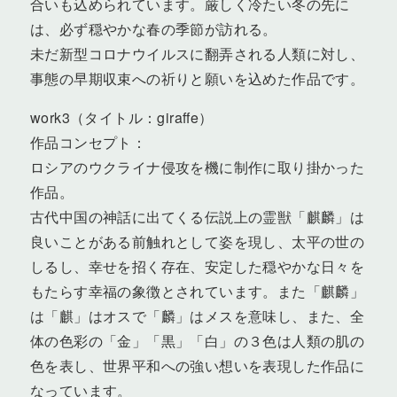
合いも込められています。厳しく冷たい冬の先に
は、必ず穏やかな春の季節が訪れる。
未だ新型コロナウイルスに翻弄される人類に対し、
事態の早期収束への祈りと願いを込めた作品です。
work3（タイトル：giraffe）
作品コンセプト：
ロシアのウクライナ侵攻を機に制作に取り掛かった
作品。
古代中国の神話に出てくる伝説上の霊獣「麒麟」は
良いことがある前触れとして姿を現し、太平の世の
しるし、幸せを招く存在、安定した穏やかな日々を
もたらす幸福の象徴とされています。また「麒麟」
は「麒」はオスで「麟」はメスを意味し、また、全
体の色彩の「金」「黒」「白」の３色は人類の肌の
色を表し、世界平和への強い想いを表現した作品に
なっています。