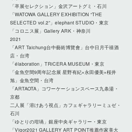
「卒展セレクション」金沢アートグミ・石川
「WATOWA GALLERY EXHIBITION “THE
SELECTED vol.2”」elephant STUDIO・東京
「コロニス展」Gallery ARK・神奈川
2021
「ART Taichung台中藝術博覽會」台中日月千禧酒
店・台湾
「élaboration」TRiCERA MUSEUM・東京
「金魚空間9周年記念展 星野有紀×永田優美×桜井
旭」金魚空間・台湾
「ARTAOTA」コワーケーションスペース九条湯・
京都
二人展「溶けあう視点」カフェギャラリーミュゼ・
石川
「ゆとりの坩堝」銀座中央ギャラリー・東京
「Vigor2021 GALLERY ART POINT推薦作家美大