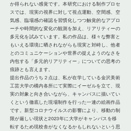
か得られない感覚です。本研究における制作プロセ
スでは、現実の視界に対して視点運動、空間感、空
気感、臨場感の確認を習慣化しつつ触覚的なアプロ
ーチや時間的な変化の観測を加え、リアリティーの
多元化を試みています。私の作品は、様々な弊害と
もいえる環境に晒されながらも現実と対峙し、他者
とのコミュニケーションや世界の捉えようのなさを
内包する「多元的リアリティー」についての思考の
痕跡とも言えます。
提出作品のうち２点は、私が在学している金沢美術
工芸大学の構内各所にて実際にイーゼルを立て、現
実の対象と向き合いながら、キャンバスに描いてい
くという徹底した現場制作を行った一連の絵画作品
です。新型コロナウイルスの影響により、移動の制
限が厳しい現状と2023年に大学がキャンパスを移
転するため現校舎がなくなるかもしれないという思