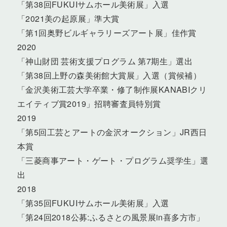
「第38回FUKUIサムホール美術展」入選
「2021美の起原展」準大賞
「第1回奥野ビルギャラリーズアート展」佳作賞
2020
「神山財団 芸術支援プログラム 第7期生」選出
「第38回上野の森美術館大賞展」入選（賞候補）
「金沢美術工芸大学卒業・修了制作展KANABIクリ
エイティブ賞2019」招聘審査員特別賞
2019
「第5回工芸とアートの金沢オークション」JR西日
本賞
「三菱商事アート・ゲート・プログラム奨学生」選
出
2018
「第35回FUKUIサムホール美術展」入選
「第24回2018公募:ふるさとの風景展in喜多方市」