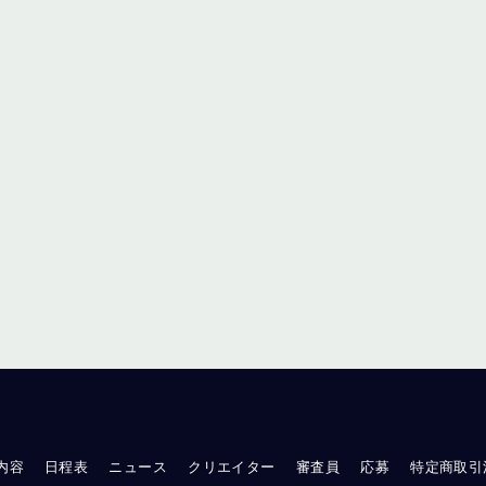
内容
日程表
ニュース
クリエイター
審査員
応募
特定商取引