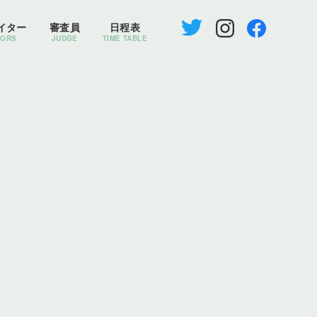
イター
審査員
日程表
TORS
JUDGE
TIME TABLE