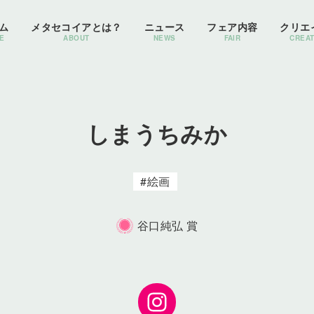
ム
メタセコイアとは？
ニュース
フェア内容
クリエ
E
ABOUT
NEWS
FAIR
CREA
しまうちみか
絵画
谷口純弘 賞
Instagram