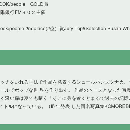
ds BOOK/people GOLD賞
定 紀陽銀行FM８０２主催
ds Book/people 2ndplace(2位）賞Jury Top5Selection Susa
ラッチをいれる手法で作品を発表するシュールハンズタナカ。
ールでポップな世 界を作り出す。 作品のベースとなった写真
れる深い森は夏でも暗く「そこに身を置くとまるで過去の記憶
トルになっている。（昨年発表 した同名写真集KOMOREBI 