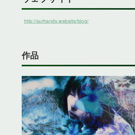
http://surhands.website/blog/
作品