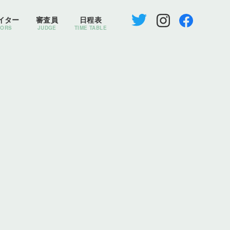
イター
審査員
日程表
TORS
JUDGE
TIME TABLE