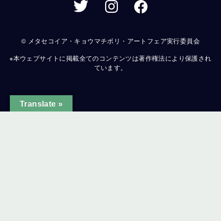
© メタセコイア・キョウマチボリ・アートフェア実行委員会
※本ウェブサイトに掲載全てのコンテンツは著作権法により保護され
ています。
Translate »
ginal text
e this translation
ur feedback will be used to help improve Google Translate