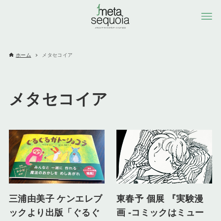
ホーム
メタセコイア
メタセコイア
三浦由美子 ケンエレブ
東春予 個展 『実験漫
ックより出版「ぐるぐ
画 -コミックはミュー