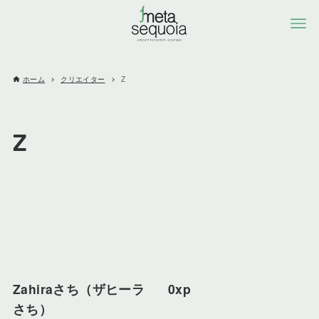
ホーム
クリエイター
Z
Z
Zahiraさち（ザヒーラ
0xp
さち）