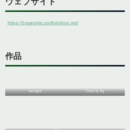
ウェブサイト
https://0xqworks.portfoliobox.net/
作品
escape
Time to fly