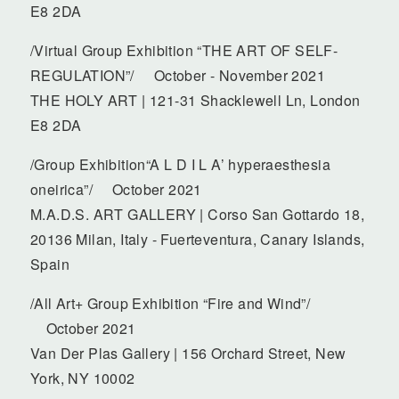
E8 2DA
/Virtual Group Exhibition “THE ART OF SELF-
REGULATION”/ October - November 2021
THE HOLY ART | 121-31 Shacklewell Ln, London
E8 2DA
/Group Exhibition“A L D I L A’ hyperaesthesia
oneirica”/ October 2021
M.A.D.S. ART GALLERY | Corso San Gottardo 18,
20136 Milan, Italy - Fuerteventura, Canary Islands,
Spain
/All Art+ Group Exhibition “Fire and Wind”/
October 2021
Van Der Plas Gallery | 156 Orchard Street, New
York, NY 10002