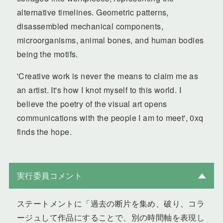
alternative timelines. Geometric patterns,
disassembled mechanical components,
microorganisms, animal bones, and human bodies
being the motifs.
'Creative work is never the means to claim me as
an artist. It's how I knot myself to this world. I
believe the poetry of the visual art opens
communications with the people I am to meet', 0xq
finds the hope.
実行委員コメント
ステートメントに「過去の断片を集め、破り、コラ
ージュして作品にすることで、別の時間軸を表現し