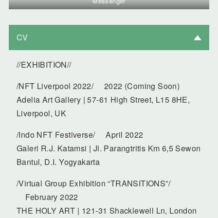
Messenger
CV
//EXHIBITION//
/NFT Liverpool 2022/ 2022 (Coming Soon)
Adelia Art Gallery | 57-61 High Street, L15 8HE,
Liverpool, UK
/Indo NFT Festiverse/ April 2022
Galeri R.J. Katamsi | Jl. Parangtritis Km 6,5 Sewon
Bantul, D.I. Yogyakarta
/Virtual Group Exhibition “TRANSITIONS”/
February 2022
THE HOLY ART | 121-31 Shacklewell Ln, London