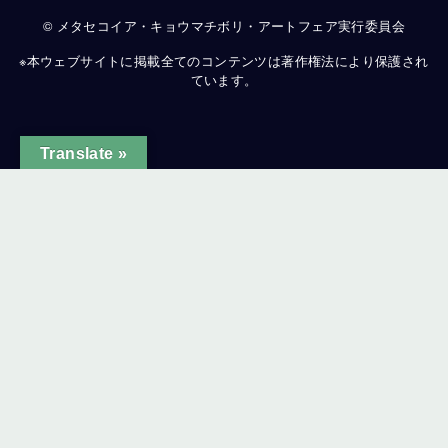
© メタセコイア・キョウマチボリ・アートフェア実行委員会
※本ウェブサイトに掲載全てのコンテンツは著作権法により保護され
ています。
Translate »
ginal text
e this translation
ur feedback will be used to help improve Google Translate