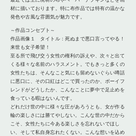
材に描いております。特に布作品では特有の温かな
発色や古風な雰囲気が魅力です。
～作品コンセプト～
作品画像１ タイトル：死ぬまで悪口言ってやる！
来世も女子希望！
至る所で飛び交う女性の権利の訴えや、次々と出て
くる様々な名前のハラスメント。でもきっと多くの
女性たちは、そんなこと気にも留めないぐらい噂話
に悪口に、その口紅はどこで買ったのか、ボーイフ
レンドがどうしたか、こんなことに夢中で足止めを
食っている暇はないんです。
どれだけ世の中に様々な圧があろうとも、女が作る
輪の楽しさには勝てやしない。こんな世の中だから
こそ、女性たちに今ある楽しさを忘れないでほし
い、そして私自身忘れたくない。こんな想いを込め