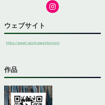
Instagram
ウェブサイト
https://awaji.work/awajitomomi
作品