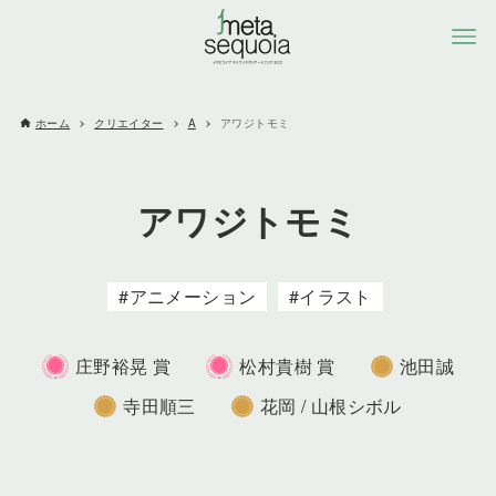
ホーム
クリエイター
A
アワジトモミ
アワジトモミ
アニメーション
イラスト
庄野裕晃 賞
松村貴樹 賞
池田誠
寺田順三
花岡 / 山根シボル