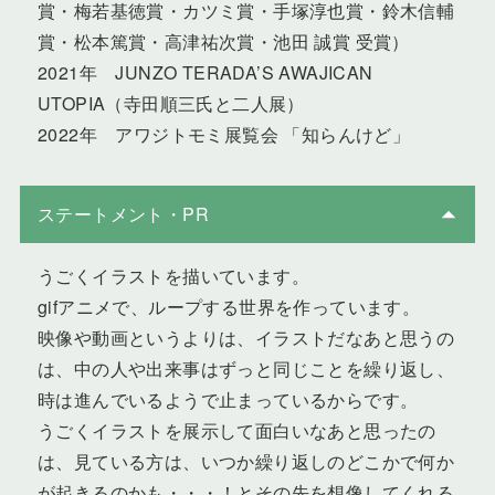
賞・梅若基徳賞・カツミ賞・手塚淳也賞・鈴木信輔
賞・松本篤賞・高津祐次賞・池田 誠賞 受賞）
2021年 JUNZO TERADA’S AWAJICAN
UTOPIA（寺田順三氏と二人展）
2022年 アワジトモミ展覧会 「知らんけど」
ステートメント・PR
うごくイラストを描いています。
gifアニメで、ループする世界を作っています。
映像や動画というよりは、イラストだなあと思うの
は、中の人や出来事はずっと同じことを繰り返し、
時は進んでいるようで止まっているからです。
うごくイラストを展示して面白いなあと思ったの
は、見ている方は、いつか繰り返しのどこかで何か
が起きるのかも・・・！とその先を想像してくれる