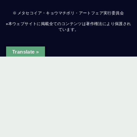
© メタセコイア・キョウマチボリ・アートフェア実行委員会
※本ウェブサイトに掲載全てのコンテンツは著作権法により保護され
ています。
Translate »
ginal text
e this translation
ur feedback will be used to help improve Google Translate