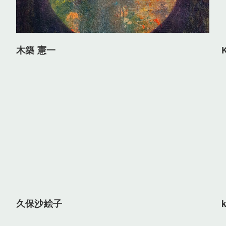
木築 憲一
久保沙絵子