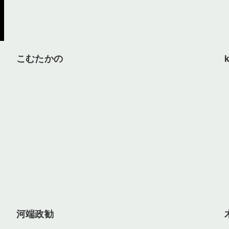
こむたかの
河端政勧