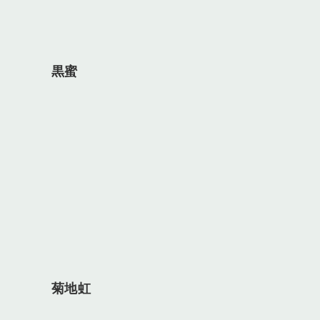
黒蜜
菊地虹