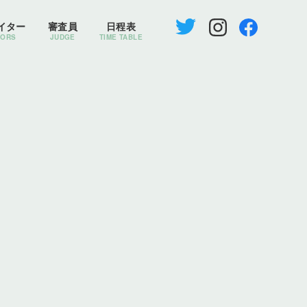
イター
審査員
日程表
TORS
JUDGE
TIME TABLE