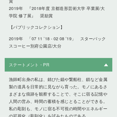
賞
2019年 『2018年度 京都造形芸術大学 卒業展/大
学院 修了展』 奨励賞
【パブリックコレクション】
2019年 「07 11 ’18 - 02 08 ’19」 スターバック
スコーヒー別府公園店/大分
ステートメント・PR
漁師町出身の私は、錆びた錨や繋船柱、鎖など金属
製の道具を日常的に見ながら育った。モノにあるさ
まざまな痕跡を観察することで、そこに宿る記憶や
人間の営み、時間の蓄積を感じとることができる。
私の彫刻も、モノに宿る不可視の時間やエネルギー
の可視化（彫刻化）を試みたものである。