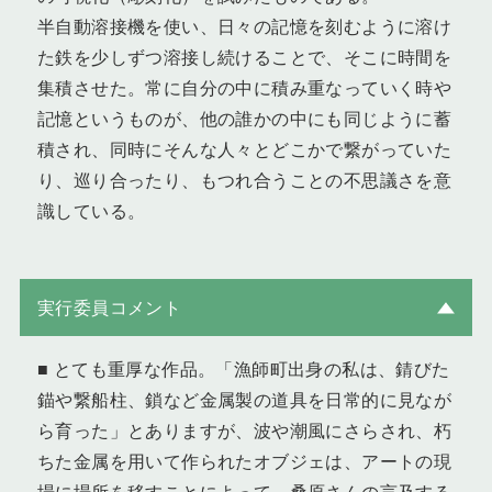
半自動溶接機を使い、日々の記憶を刻むように溶け
た鉄を少しずつ溶接し続けることで、そこに時間を
集積させた。常に自分の中に積み重なっていく時や
記憶というものが、他の誰かの中にも同じように蓄
積され、同時にそんな人々とどこかで繋がっていた
り、巡り合ったり、もつれ合うことの不思議さを意
識している。
実行委員コメント
■ とても重厚な作品。「漁師町出身の私は、錆びた
錨や繋船柱、鎖など金属製の道具を日常的に見なが
ら育った」とありますが、波や潮風にさらされ、朽
ちた金属を用いて作られたオブジェは、アートの現
場に場所を移すことによって、桑原さんの言及する