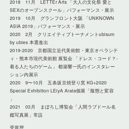
2018 11月 LETTEr Arts 「大人の文化祭 愛と
SEXのオープンスクール」パフォーマンス・展示
2019 10月 グランフロント大阪 「UNKNOWN
ASIA 2019」パフォーマンス・展示
2020 2月 クリエイティブトーナメントubisum
by ubies 本選進出
2019-2020 京都国立近代美術館・東京オペラシテ
ィ・熊本市現代美術館 展覧会 「ドレス・コード？-
着る人たちのゲーム」 都築響一氏のインスタレー
ション内展示
2020 9〜10月 五条坂京焼登り窯 KG+2020
Special Exhibition LEiyA Arata個展「擬態と変容
」
2021 03月 まぼろし博覧会「人間ラブドール名
鑑写真展」常設
受賞歴