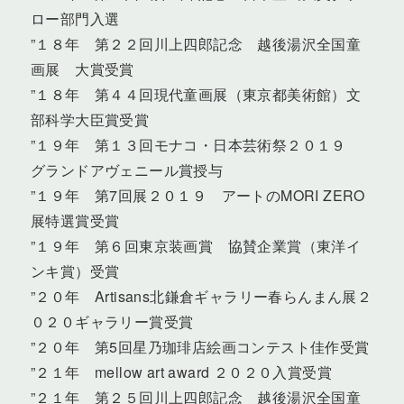
ロー部門入選
”１８年 第２２回川上四郎記念 越後湯沢全国童
画展 大賞受賞
”１８年 第４４回現代童画展（東京都美術館）文
部科学大臣賞受賞
”１９年 第１３回モナコ・日本芸術祭２０１９
グランドアヴェニール賞授与
”１９年 第7回展２０１９ アートのMORI ZERO
展特選賞受賞
”１９年 第６回東京装画賞 協賛企業賞（東洋イ
ンキ賞）受賞
”２０年 Artisans北鎌倉ギャラリー春らんまん展２
０２０ギャラリー賞受賞
”２０年 第5回星乃珈琲店絵画コンテスト佳作受賞
”２１年 mellow art award ２０２０入賞受賞
”２１年 第２５回川上四郎記念 越後湯沢全国童