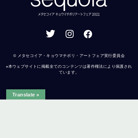
© メタセコイア・キョウマチボリ・アートフェア実行委員会
※本ウェブサイトに掲載全てのコンテンツは著作権法により保護され
ています。
Translate »
ginal text
e this translation
ur feedback will be used to help improve Google Translate