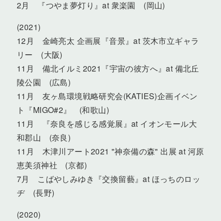
2月 『つやま夢灯り』at 衆楽園 (岡山)
(2021)
12月 金崎亮太 企画展『音景』at 茨木市立ギャラ
リー (大阪)
11月 備北イルミ2021『宇宙の彼方へ』at 備北丘
陵公園 (広島)
11月 友ヶ島環境戦略研究会(KATIES)企画イベン
ト『MIGO#2』 (和歌山)
11月 『奈良を感じる感覚展』at イオンモール大
和郡山 (奈良)
11月 木津川アート2021 "神奈備の森" 出展 at 河原
恵美須神社 (京都)
7月 こばやしみゆき『交換留藝』at ほっちのロッ
ヂ (長野)
(2020)