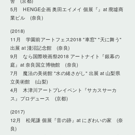
舎 (京都)
5月 HENGE企画 奥田エイメイ 個展『』at 廃墟商
業ビル (奈良)
(2018)
11月 学園前アートフェス2018 "車窓" "天に舞う"
出展 at 淺沼記念館 (奈良)
9月 なら国際映画祭2018 アートナイト『銀幕の
庭』at 奈良国立博物館 (奈良)
7月 魔法の美術館 "水の緒さがし" 出展 at 山梨県
立美術館 (山梨)
4月 木津川アートプレイベント『サカスサーカ
ス』プロデュース (京都)
(2017)
12月 松尾謙 個展『音の跡』at にぎわいの家 (奈
良)