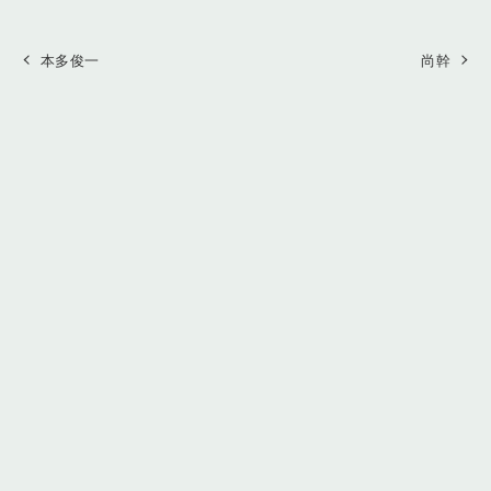
本多俊一
尚幹