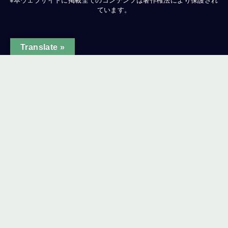
ています。
Translate »
ginal text
e this translation
ur feedback will be used to help improve Google Translate