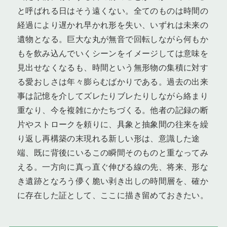
と呼ばれる日はそう遠くない。全てのものは時間の
経過により遅かれ早かれ形を失い、いずれは未来の
遺物となる。巨大な丸が無音で回転しながら何もか
もを飲み込んでいくシーンをイメージしては意味を
見出せなくなるも、時間という無形物の集積に対す
る愛おしさは年々膨らむばかりである。過去の出来
事は記憶を介してズレたりブレたりしながら絡まり
重なり、今を複雑にかたちづくる。他者の記録の断
片やストロークを頼りに、具象と抽象間の往来を繰
り返し再構築の末現れる新しい形は、意識した途
端、既に背後にいるこの瞬間そのものと重なってみ
える。一方向に真っ直ぐ伸びる線の先、将来、形な
き遺跡となろう儚く脆い剥き出しの時間層を、確か
に存在した証として、ここに描き留めておきたい。