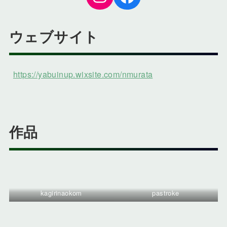
ウェブサイト
https://yabuinup.wixsite.com/nmurata
作品
kagirinaokom
pastroke