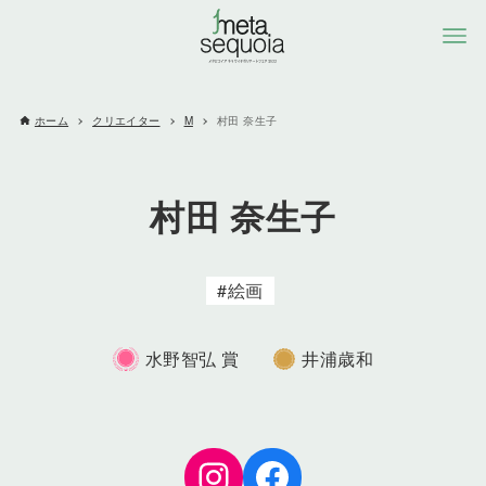
ホーム
クリエイター
M
村田 奈生子
村田 奈生子
絵画
水野智弘 賞
井浦歳和
Instagram
Facebook