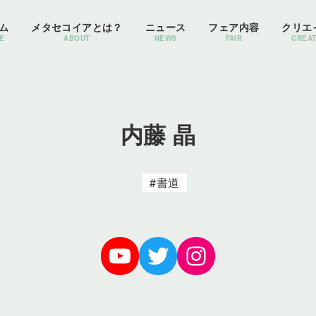
ム
メタセコイアとは？
ニュース
フェア内容
クリエ
E
ABOUT
NEWS
FAIR
CREA
内藤 晶
書道
YoTube
Twitter
Instagram