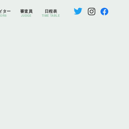
イター
審査員
日程表
TORS
JUDGE
TIME TABLE