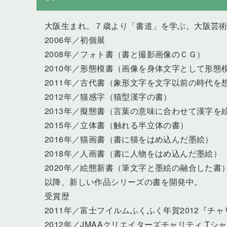
大阪生まれ。７歳より「書道」を学ぶ。大阪芸
2006年／初個展
2008年／フォト書（書と撮影画像のＣＧ）
2010年／形態模書（画像を身体文字として形態
2011年／古代書（象形文字を文字以前の時代を
2012年／猫感字（猫型漢字の書）
2013年／擬態書（言葉の意味に合わせて漢字を
2015年／立体書（触れる半立体の書）
2016年／猫画書（書に猫をはめ込んだ墨絵）
2018年／人画書（書に人物をはめ込んだ墨絵）
2020年／絵態新書（筆文字と墨絵の融合した書
以降、新しい作品シリーズの書を開発中。
受賞歴
2011年／富士フイルムふくふく年賀2012『
2012年／JMAAクリエイターズチャリティ T